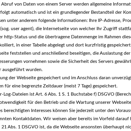
m Abruf von Daten von einem Server werden allgemeine Informat
rfolgt automatisch und ist ein grundlegender Bestandteil der K
n unter anderem folgende Informationen: Ihre IP-Adresse, Pro
g. user agent), die Internetseite von welcher Ihr Zugriff stattf
r http-Status und die übertragene Datenmenge im Rahmen diese
liert, in einer Tabelle abgelegt und dort kurzfristig gespeichert
eite feststellen und anschließend beseitigen, die Auslastung de
serungen vornehmen sowie die Sicherheit des Servers gewährle
er ausgeführt wurden.
utzung der Webseite gespeichert und im Anschluss daran unverzüg
 für eine begrenzte Zeitdauer (meist 7 Tage) gespeichert.
-Log-Dateien ist Art. 6 Abs. 1 S. 1 Buchstabe f) DSGVO (Berecht
 Notwendigkeit für den Betrieb und die Wartung unserer Webseite
es berechtigten Interesses können Sie jederzeit unter den Vora
nnten Kontaktdaten. Wir weisen aber bereits im Vorfeld darauf h
. 21 Abs. 1 DSGVO ist, da die Webseite ansonsten überhaupt ni